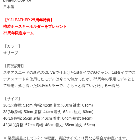
LINING: CUPRA
日本製
【Y'2LEATHER 25周年特典】
柿渋ホースキーホルダーをプレゼント
25周年限定ネーム
【カラー】
オリーブ
【商品説明】
ステアスエードの新色のOLIVEで仕上げた1stタイプのGジャン。1stタイプでス
テアスエードを使用したモデルは今まで無かったが、25周年の限定モデルとし
て登場。落ち着いたOLIVEカラーで、さらっと着ていただける一着だ。
【サイズ】
36(S)(身幅: 51cm 肩幅: 42cm 着丈: 60cm 袖丈: 61cm)
38(M)(身幅: 53cm 肩幅: 44cm 着丈: 62cm 袖丈: 63cm)
40(L)(身幅: 55cm 肩幅: 46cm 着丈: 64cm 袖丈: 64cm)
42(XL)(身幅: 57cm 肩幅: 48cm 着丈: 65cm 袖丈: 65cm)
※ 製品誤差として1-2ｃｍ程度、表記サイズより異なる場合が御座います。