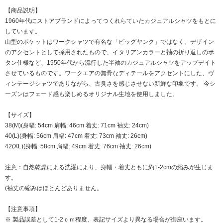
【商品説明】
1960年代にストアブランドによってつくれらていたカジュアルシャツをもとに
しています。
山型のポケットはワークシャツで有名な「ビッグヤンク」ではなく、デザイン
のアクセントとして採用されたもので、イタリアンカラーと袖の折り返しのボ
タン仕様など、1950年代から流行した半袖のカジュアルシャツをアップデイト
させているものです。ワークエアの無骨なディテールをアクセントにした、ヴ
ィンテージシャツでありながら、古臭さを感じさせない新鮮な印象です。 今シ
ーズンはフェード感も楽しめるオリジナル生地を使用しました。
【サイズ】
38(M)(身幅: 54cm 肩幅: 46cm 着丈: 71cm 袖丈: 24cm)
40(L)(身幅: 56cm 肩幅: 47cm 着丈: 73cm 袖丈: 26cm)
42(XL)(身幅: 58cm 肩幅: 49cm 着丈: 76cm 袖丈: 26cm)
注意：自然乾燥による洗濯により、身幅・着丈ともに約1-2cmの縮みが生じま
す。
(袖丈の縮みはほとんどありません。
【注意事項】
※ 製品誤差として1-2ｃｍ程度、表記サイズより異なる場合が御座います。