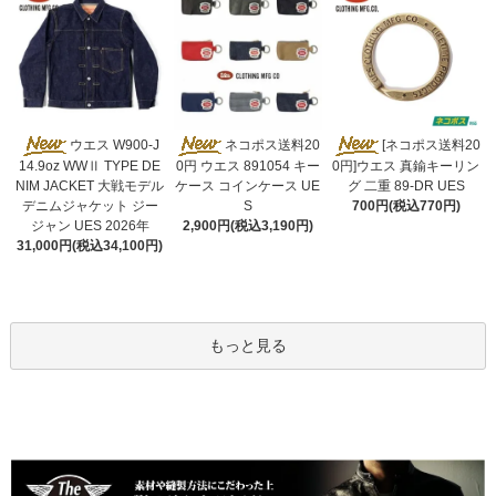
ネコポス送料20
ウエス W900-J
[ネコポス送料20
0円 ウエス 891054 キー
14.9oz WWⅡ TYPE DE
0円]ウエス 真鍮キーリン
ケース コインケース UE
NIM JACKET 大戦モデル
グ 二重 89-DR UES
S
デニムジャケット ジー
700円(税込770円)
2,900円(税込3,190円)
ジャン UES 2026年
31,000円(税込34,100円)
もっと見る