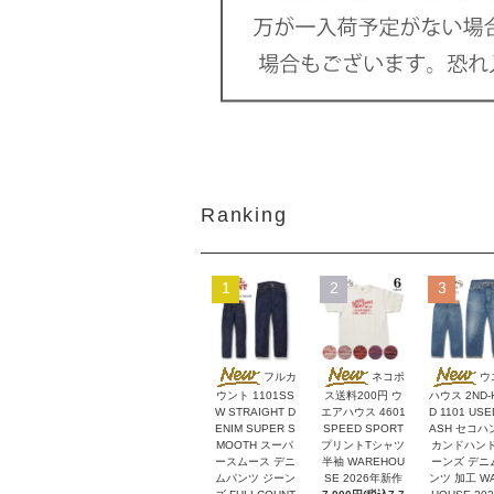
Ranking
1
2
3
フルカ
ネコポ
ウ
ウント 1101SS
ス送料200円 ウ
ハウス 2ND-
W STRAIGHT D
エアハウス 4601
D 1101 USE
ENIM SUPER S
SPEED SPORT
ASH セコハ
MOOTH スーパ
プリントTシャツ
カンドハンド
ースムース デニ
半袖 WAREHOU
ーンズ デニ
ムパンツ ジーン
SE 2026年新作
ンツ 加工 W