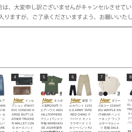
4
5
6
7
8
フ
エア
インセ
ネコポ
新型 フ
ダリー
01
HAN
プション IPW-07
ス送料200円 ウ
ルカウント 1153
ズ&コー 2230HT
TR
D W
SVC CONCHO H
エアハウス 4601
U.S.ARMY TAPE
30s WAFFLE KN
ナ
ン セ
ORSE BUTT LE
HILLTOPPERS
RED CHINO テ
IT-WEAR ヘンリ
ジ
 ジ
ATHER TRUCKE
プリントTシャツ
ーパード チノト
ーネック ワッフ
パン
ムパ
R WALLET LON
半袖 WAREHOU
ラウザーズ ミリ
ルサーマルシャ
ARE
G ホースバット
SE 2026年新作
タリーパンツ FU
ツ 長袖 DALE
33