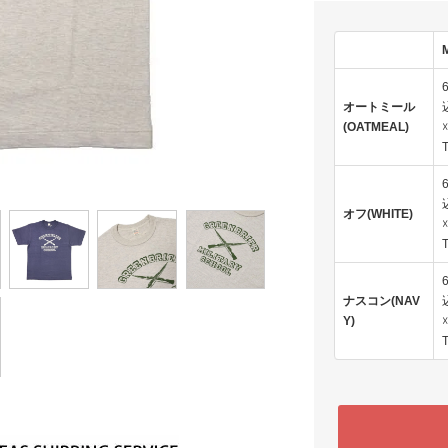
オートミール
(OATMEAL)
オフ(WHITE)
ナスコン(NAV
Y)