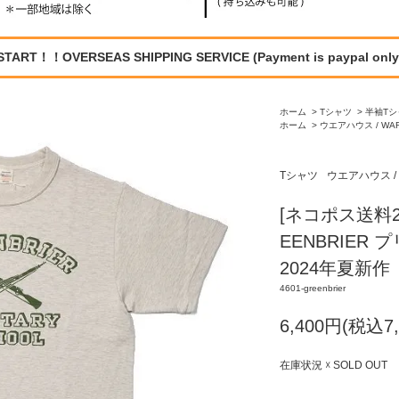
START！！OVERSEAS SHIPPING SERVICE (Payment is paypal only
ホーム
>
Tシャツ
>
半袖Tシ
ホーム
>
ウエアハウス / WA
Tシャツ
ウエアハウス / 
[ネコポス送料2
EENBRIER 
2024年夏新作
4601-greenbrier
6,400円(税込7,
在庫状況 ☓ SOLD OUT