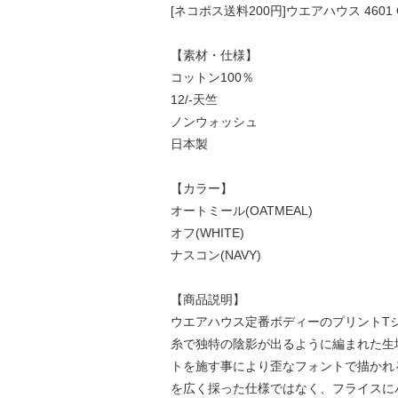
[ネコポス送料200円]ウエアハウス 4601 
【素材・仕様】
コットン100％
12/-天竺
ノンウォッシュ
日本製
【カラー】
オートミール(OATMEAL)
オフ(WHITE)
ナスコン(NAVY)
【商品説明】
ウエアハウス定番ボディーのプリントTシ
糸で独特の陰影が出るように編まれた生
トを施す事により歪なフォントで描かれ
を広く採った仕様ではなく、フライスに