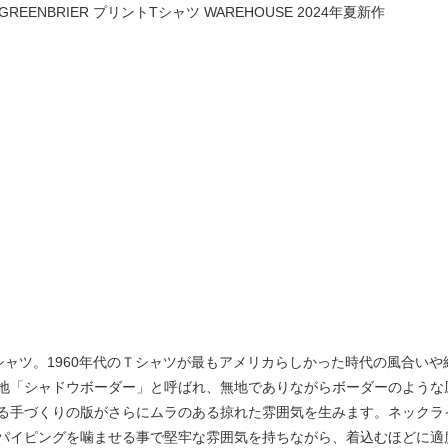
GREENBRIER プリントTシャツ WAREHOUSE 2024年夏新作
ャツ。1960年代のＴシャツが最もアメリカらしかった時代の風合いや
地「シャドウボーダー」と呼ばれ、無地でありながらボーダーのような
る手づくりの版がさらにムラのある掠れた雰囲気を生みます。ネックラ
パイピングを噛ませる事で堅牢な雰囲気を持ちながら、着込むほどに適