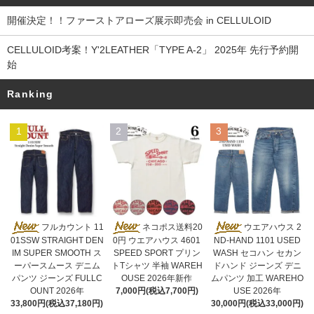
開催決定！！ファーストアローズ展示即売会 in CELLULOID
CELLULOID考案！Y'2LEATHER「TYPE A-2」 2025年 先行予約開
始
Ranking
1
2
3
ネコポス送料20
フルカウント 11
ウエアハウス 2
0円 ウエアハウス 4601
01SSW STRAIGHT DEN
ND-HAND 1101 USED
SPEED SPORT プリン
IM SUPER SMOOTH ス
WASH セコハン セカン
トTシャツ 半袖 WAREH
ーパースムース デニム
ドハンド ジーンズ デニ
OUSE 2026年新作
パンツ ジーンズ FULLC
ムパンツ 加工 WAREHO
7,000円(税込7,700円)
OUNT 2026年
USE 2026年
33,800円(税込37,180円)
30,000円(税込33,000円)