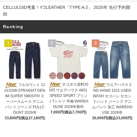
CELLULOID考案！Y'2LEATHER「TYPE A-2」 2025年 先行予約開
始
Ranking
1
2
3
ネコポス送料20
フルカウント 11
ウエアハウス 2
0円 ウエアハウス 4601
01SSW STRAIGHT DEN
ND-HAND 1101 USED
SPEED SPORT プリン
IM SUPER SMOOTH ス
WASH セコハン セカン
トTシャツ 半袖 WAREH
ーパースムース デニム
ドハンド ジーンズ デニ
OUSE 2026年新作
パンツ ジーンズ FULLC
ムパンツ 加工 WAREHO
7,000円(税込7,700円)
OUNT 2026年
USE 2026年
33,800円(税込37,180円)
30,000円(税込33,000円)