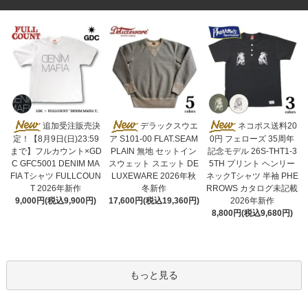
デラックスウエ
追加受注販売決
ネコポス送料20
ア S101-00 FLAT.SEAM
定！【8月9日(日)23:59
0円 フェローズ 35周年
PLAIN 無地 セットイン
まで】フルカウント×GD
記念モデル 26S-THT1-3
スウェット スエット DE
C GFC5001 DENIM MA
5TH プリント ヘンリー
LUXEWARE 2026年秋
FIA Tシャツ FULLCOUN
ネックTシャツ 半袖 PHE
冬新作
T 2026年新作
RROWS カタログ未記載
17,600円(税込19,360円)
9,000円(税込9,900円)
2026年新作
8,800円(税込9,680円)
もっと見る