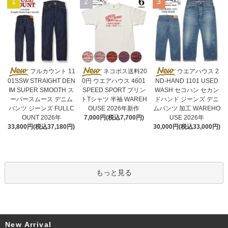
1
2
3
ネコポス送料20
フルカウント 11
ウエアハウス 2
0円 ウエアハウス 4601
01SSW STRAIGHT DEN
ND-HAND 1101 USED
SPEED SPORT プリン
IM SUPER SMOOTH ス
WASH セコハン セカン
トTシャツ 半袖 WAREH
ーパースムース デニム
ドハンド ジーンズ デニ
OUSE 2026年新作
パンツ ジーンズ FULLC
ムパンツ 加工 WAREHO
7,000円(税込7,700円)
OUNT 2026年
USE 2026年
33,800円(税込37,180円)
30,000円(税込33,000円)
もっと見る
New Arrival