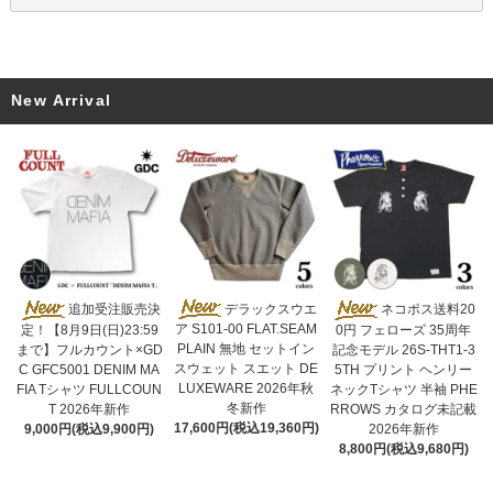
New Arrival
デラックスウエ
追加受注販売決
ネコポス送料20
ア S101-00 FLAT.SEAM
定！【8月9日(日)23:59
0円 フェローズ 35周年
PLAIN 無地 セットイン
まで】フルカウント×GD
記念モデル 26S-THT1-3
スウェット スエット DE
C GFC5001 DENIM MA
5TH プリント ヘンリー
LUXEWARE 2026年秋
FIA Tシャツ FULLCOUN
ネックTシャツ 半袖 PHE
冬新作
T 2026年新作
RROWS カタログ未記載
17,600円(税込19,360円)
9,000円(税込9,900円)
2026年新作
8,800円(税込9,680円)