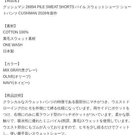
【商品名】
クッシュマン 26894 PILE SWEAT SHORTS パイル スウェットショーツ ショー
トパンツ CUSHMAN 2026年新作
【素材】
COTTON 100%
裏毛スウェット素材
ONE WASH
日本製
【カラー】
MIX GRAY(杢グレー)
OLIVE(オリーブ)
NAVY(ネイビー)
【商品説明】
クラシカルなスウェットパンツの特徴である股部分にマチがつき、ウエストド
ローイングのヒモを外側にて縛る仕様になっています。両サイドにポケットを
つけ、右側にのみに底ラウンド型のパッチポケットがついています。柔かな肌
触りで、吸水性に優れたミニパイル(所謂、裏毛)スウェットを使用しています。
ウエスト部分にもゴムが入っておりますので、ヒモを少し絞るだけでフィット
し、使い勝手良いスウェットショーツ。