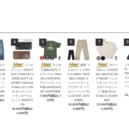
4
5
6
7
8
フ
エア
インセ
ネコポ
新型 フ
ダリー
01
HAN
プション IPW-07
ス送料200円 ウ
ルカウント 1153
ズ&コー 2230HT
TR
D W
SVC CONCHO H
エアハウス 4601
U.S.ARMY TAPE
30s WAFFLE KN
ナ
ン セ
ORSE BUTT LE
HILLTOPPERS
RED CHINO テ
IT-WEAR ヘンリ
ジ
 ジ
ATHER TRUCKE
プリントTシャツ
ーパード チノト
ーネック ワッフ
パン
ムパ
R WALLET LON
半袖 WAREHOU
ラウザーズ ミリ
ルサーマルシャ
ARE
G ホースバット
SE 2026年新作
タリーパンツ FU
ツ 長袖 DALE
33
26年
トラッカーウォ
7,000円(税込7,7
LLCOUNT 2026
E'S&CO 2026年
税込3
レット INCEPTI
00円)
年新作
新作
ON
26,800円(税込2
13,000円(税込1
38,000円(税込4
9,480円)
4,300円)
1,800円)