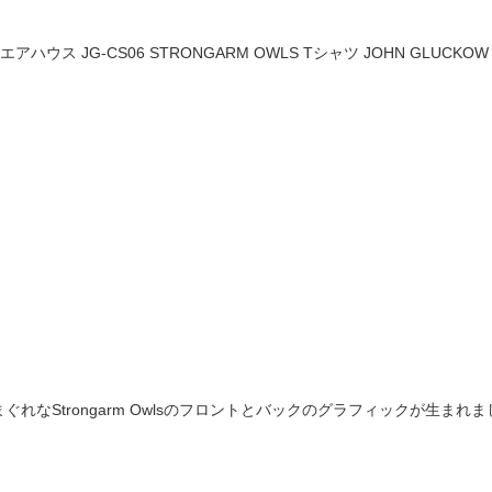
ス JG-CS06 STRONGARM OWLS Tシャツ JOHN GLUCKOW by
れなStrongarm Owlsのフロントとバックのグラフィックが生まれま