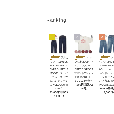
Ranking
1
2
3
フルカ
ネコポ
ウ
ウント 1101SS
ス送料200円 ウ
ハウス 2ND-
W STRAIGHT D
エアハウス 4601
D 1101 USE
ENIM SUPER S
SPEED SPORT
ASH セコハ
MOOTH スーパ
プリントTシャツ
カンドハンド
ースムース デニ
半袖 WAREHOU
ーンズ デニ
ムパンツ ジーン
SE 2026年新作
ンツ 加工 W
ズ FULLCOUNT
7,000円(税込7,7
HOUSE 20
2026年
00円)
30,000円(
33,800円(税込3
3,000円)
7,180円)